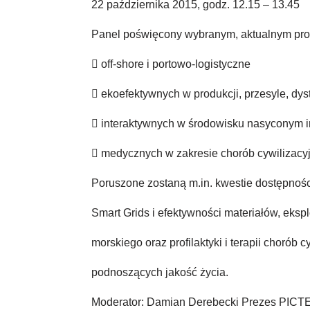
22 października 2015, godz. 12.15 – 13.45
Panel poświęcony wybranym, aktualnym pro
 off-shore i portowo-logistyczne
 ekoefektywnych w produkcji, przesyle, dystr
 interaktywnych w środowisku nasyconym i
 medycznych w zakresie chorób cywilizacyjn
Poruszone zostaną m.in. kwestie dostępnośc
Smart Grids i efektywności materiałów, ekspl
morskiego oraz profilaktyki i terapii chorób c
podnoszących jakość życia.
Moderator: Damian Derebecki Prezes PICT