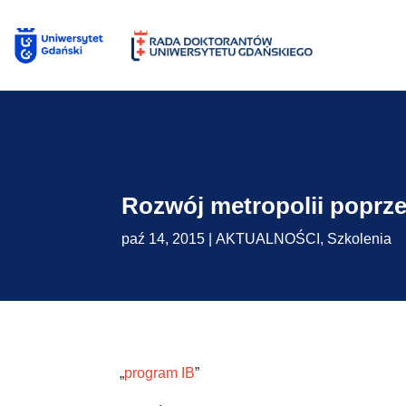
Skip
to
content
Rozwój metropolii poprz
paź 14, 2015
|
AKTUALNOŚCI
,
Szkolenia
„
program IB
”