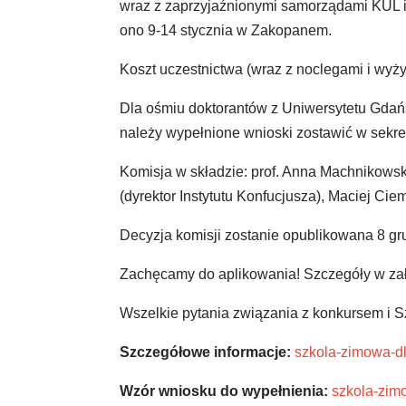
wraz z zaprzyjaźnionymi samorządami KUL i
ono 9-14 stycznia w Zakopanem.
Koszt uczestnictwa (wraz z noclegami i wyż
Dla ośmiu doktorantów z Uniwersytetu Gdańs
należy wypełnione wnioski zostawić w sekret
Komisja w składzie: prof. Anna Machnikowska 
(dyrektor Instytutu Konfucjusza), Maciej 
Decyzja komisji zostanie opublikowana 8 gr
Zachęcamy do aplikowania! Szczegóły w za
Wszelkie pytania związania z konkursem i 
Szczegółowe informacje:
szkola-zimowa-d
Wzór wniosku do wypełnienia:
szkola-zim