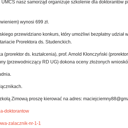
 UMCS nasz samorząd organizuje szkolenie dla doktorantów pie
ywieniem) wynosi 699 zł.
kiego przewidziano konkurs, który umożliwi bezpłatny udział 
ariacie Prorektora ds. Studenckich.
(prorektor ds. kształcenia), prof. Arnold Kłonczyński (prorektor
Ciemny (przewodniczący RD UG) dokona oceny złożonych wnioskó
udnia.
łącznikach.
Szkołą Zimową proszę kierować na adres: maciejciemny88@gma
la-doktorantow
owa-zalacznik-nr-1-1