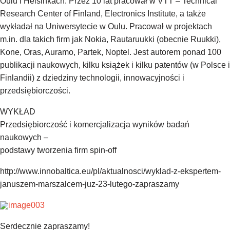
Oulu i Helsinkach. Przez 10 lat pracował w VTT – Technical
Research Center of Finland, Electronics Institute, a także
wykładał na Uniwersytecie w Oulu. Pracował w projektach
m.in. dla takich firm jak Nokia, Rautaruukki (obecnie Ruukki),
Kone, Oras, Auramo, Partek, Noptel. Jest autorem ponad 100
publikacji naukowych, kilku książek i kilku patentów (w Polsce i
Finlandii) z dziedziny technologii, innowacyjności i
przedsiębiorczości.
WYKŁAD
Przedsiębiorczość i komercjalizacja wyników badań
naukowych –
podstawy tworzenia firm spin-off
http://www.innobaltica.eu/pl/aktualnosci/wyklad-z-ekspertem-
januszem-marszalcem-juz-23-lutego-zapraszamy
Serdecznie zapraszamy!